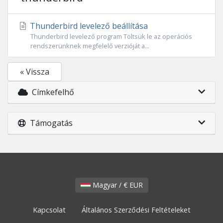
Thunderbird levelező beállítása
Thunderbird levelező program Töltsük le az operációs
rendszerünknek megfelelő verzióját a...
« Vissza
Címkefelhő
Támogatás
Magyar / € EUR
Kapcsolat
Általános Szerződési Feltételeket