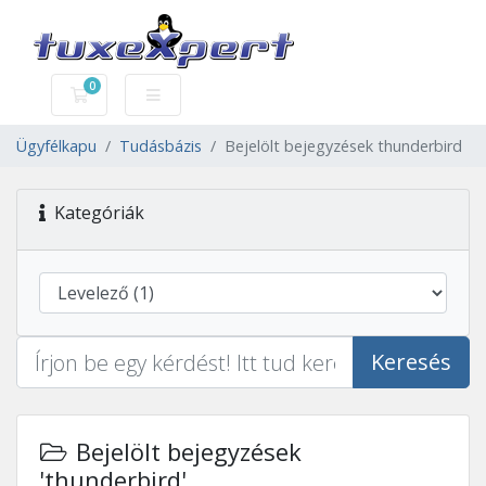
0
Bevásárlókosár
Ügyfélkapu
Tudásbázis
Bejelölt bejegyzések thunderbird
Kategóriák
Keresés
Bejelölt bejegyzések
'thunderbird'